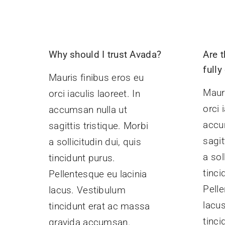
Why should I trust Avada?
Are t
full
Mauris finibus eros eu
Mauri
orci iaculis laoreet. In
orci 
accumsan nulla ut
accu
sagittis tristique. Morbi
sagit
a sollicitudin dui, quis
a sol
tincidunt purus.
tinci
Pellentesque eu lacinia
Pelle
lacus. Vestibulum
lacu
tincidunt erat ac massa
tinc
gravida accumsan.