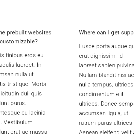
he prebuilt websites
Where can I get supp
y customizable?
Fusce porta augue qu
s finibus eros eu
erat dignissim, id
iaculis laoreet. In
laoreet sapien pulvina
msan nulla ut
Nullam blandit nisi a
tis tristique. Morbi
nulla tempus, ultrices
licitudin dui, quis
condimentum elit
dunt purus.
ultrices. Donec semp
ntesque eu lacinia
accumsan ligula, ut
s. Vestibulum
rutrum purus ultrices 
idunt erat ac massa
Aenean eleifend velit 