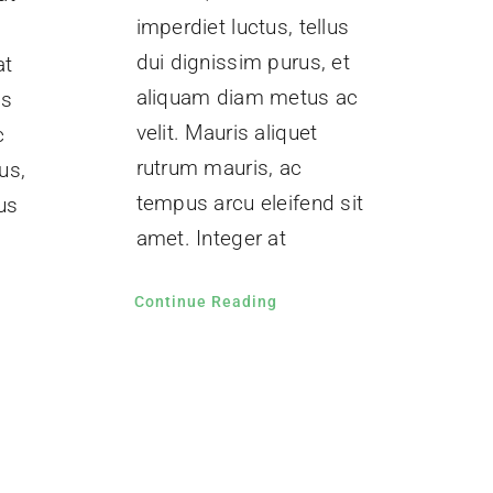
imperdiet luctus, tellus
dui dignissim purus, et
at
aliquam diam metus ac
is
velit. Mauris aliquet
c
rutrum mauris, ac
us,
tempus arcu eleifend sit
us
amet. Integer at
Continue Reading