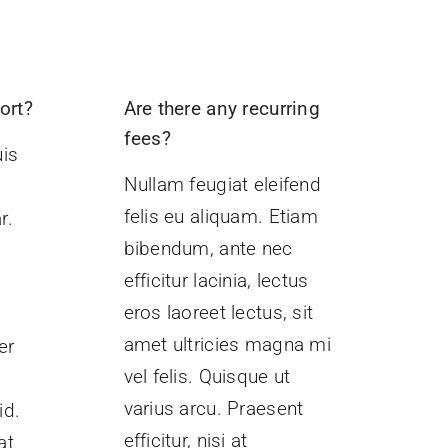
ort?
Are there any recurring
fees?
is
Nullam feugiat eleifend
felis eu aliquam. Etiam
r.
bibendum, ante nec
c
efficitur lacinia, lectus
eros laoreet lectus, sit
amet ultricies magna mi
er
vel felis. Quisque ut
varius arcu. Praesent
id.
efficitur, nisi at
at