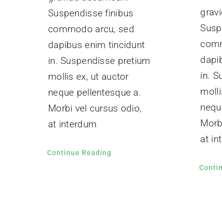
grav
Suspendisse finibus
Susp
commodo arcu, sed
comm
dapibus enim tincidunt
dapi
in. Suspendisse pretium
in. 
mollis ex, ut auctor
molli
neque pellentesque a.
nequ
Morbi vel cursus odio,
Morbi
at interdum
at i
Continue Reading
Conti