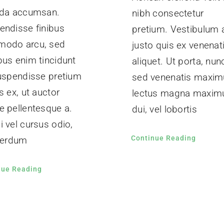
ida accumsan.
nibh consectetur
endisse finibus
pretium. Vestibulum 
odo arcu, sed
justo quis ex venenat
bus enim tincidunt
aliquet. Ut porta, nun
Suspendisse pretium
sed venenatis maxim
s ex, ut auctor
lectus magna maxim
e pellentesque a.
dui, vel lobortis
 vel cursus odio,
Continue Reading
nterdum
nue Reading