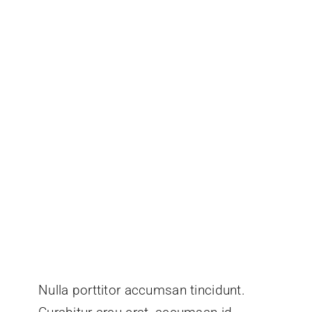
Nulla porttitor accumsan tincidunt.
Curabitur arcu erat, accumsan id
imperdiet et, porttitor at sem. Curabitur
non nulla sit amet nisl tempus convallis
quis ac lectus. Pellentesque in ipsum
id orci porta dapibus.
Donec sollicitudin molestie malesuada.
Vestibulum ac diam sit amet quam
vehicula elementum sed sit amet dui.
Nulla porttitor accumsan tincidunt.
Donec sollicitudin molestie malesuada.