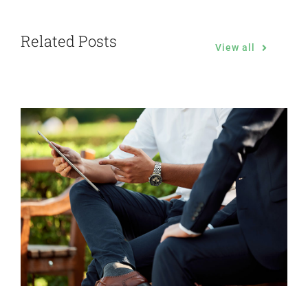
5 Elements That Build A Roster Of Terrific
Clients
Nam lacinia arcu tortor, nec luctus nibh
dignissim eu nulla sit amet maximus.
Continue Reading