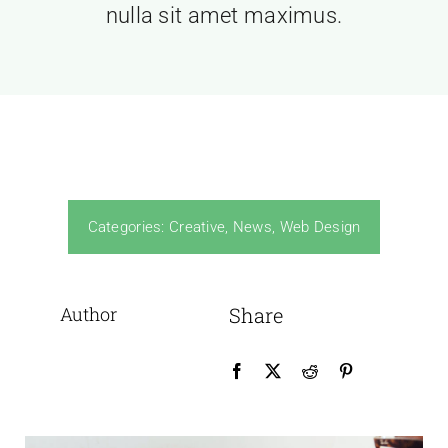
nulla sit amet maximus.
Categories:
Creative
,
News
,
Web Design
Author
Share