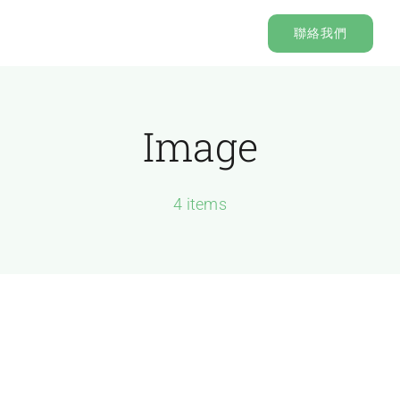
Skip
聯絡我們
to
content
Image
4 items