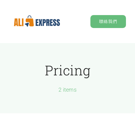
Skip
to
聯絡我們
content
Pricing
2 items